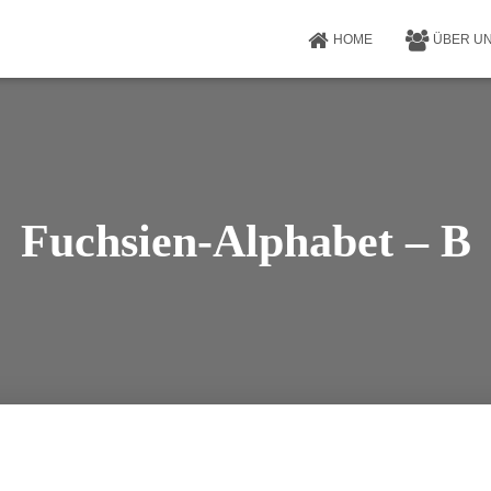
HOME
ÜBER U
Fuchsien-Alphabet – B