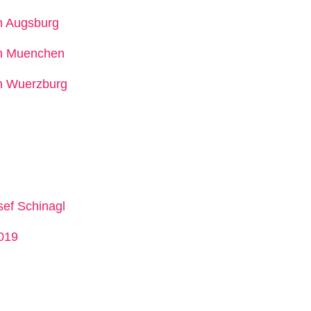
n Augsburg
en Muenchen
n Wuerzburg
sef Schinagl
019