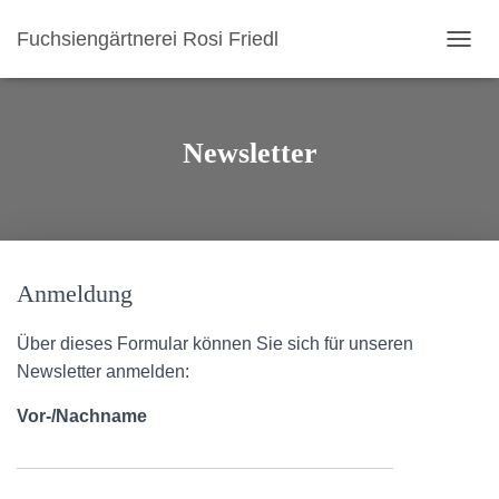
Fuchsiengärtnerei Rosi Friedl
N
A
V
I
G
Newsletter
A
T
I
O
N
U
Anmeldung
M
S
C
Über dieses Formular können Sie sich für unseren
H
Newsletter anmelden:
A
L
Vor-/Nachname
T
E
N