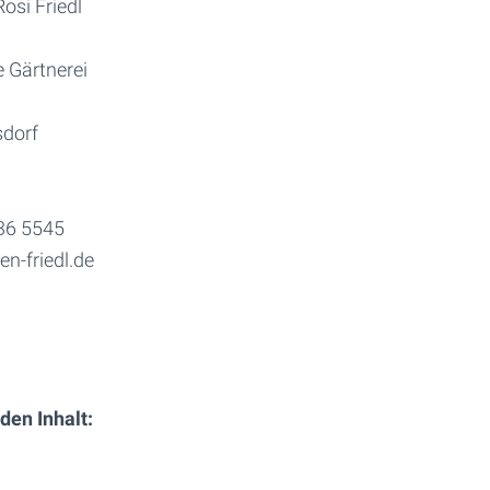
osi Friedl
e Gärtnerei
sdorf
136 5545
en-friedl.de
den Inhalt: