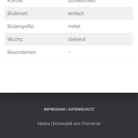
Korolle:
dunkelviolett
Blütenart:
einfach
Blütengröße:
mittel
Wuchs:
stehend
Besonderheit:
–
IMPRESSUM / DATENSCHUTZ
Hestia | Entwickelt von
ThemeIsle