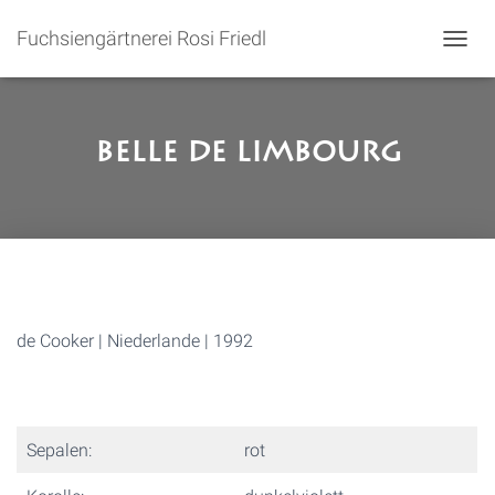
Fuchsiengärtnerei Rosi Friedl
N
A
V
I
G
Belle de Limbourg
A
T
I
O
N
U
M
S
C
de Cooker | Niederlande | 1992
H
A
L
T
E
Sepalen:
rot
N