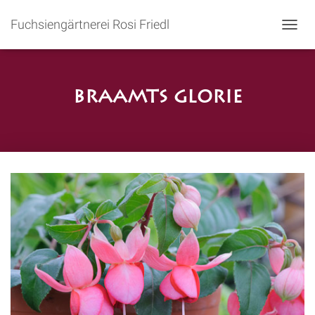
Fuchsiengärtnerei Rosi Friedl
N
A
V
I
G
Braamts Glorie
A
T
I
O
N
U
M
S
C
H
A
L
T
E
N