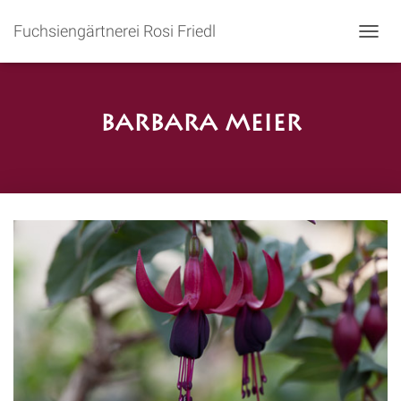
Fuchsiengärtnerei Rosi Friedl
N
A
V
I
G
Barbara Meier
A
T
I
O
N
U
M
S
C
H
A
L
T
E
N