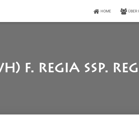
HOME
ÜBER
h) F. regia ssp. re