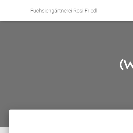
Fuchsiengärtnerei Rosi Friedl
(w