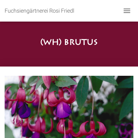
Fuchsiengärtnerei Rosi Friedl
N
A
V
I
G
(wh) Brutus
A
T
I
O
N
U
M
S
C
H
A
L
T
E
N