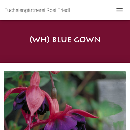
Fuchsiengärtnerei Rosi Friedl
N
A
V
I
G
(wh) Blue Gown
A
T
I
O
N
U
M
S
C
H
A
L
T
E
N