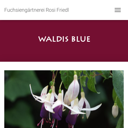
Fuchsiengärtnerei Rosi Friedl
N
A
V
I
G
Waldis Blue
A
T
I
O
N
U
M
S
C
H
A
L
T
E
N