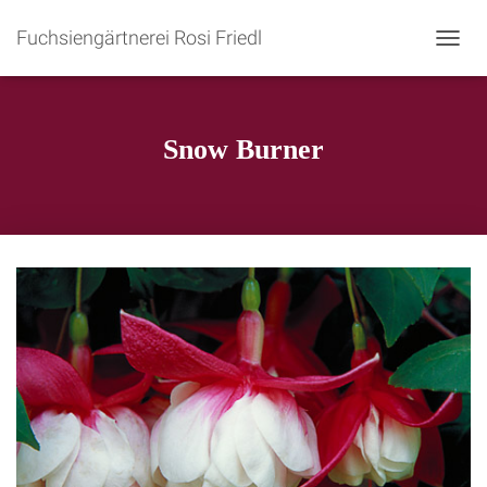
Fuchsiengärtnerei Rosi Friedl
N
A
V
I
G
Snow Burner
A
T
I
O
N
U
M
S
C
H
A
L
T
E
N