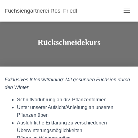
Fuchsiengärtnerei Rosi Friedl
N
A
V
I
G
Rückschneidekurs
A
T
I
O
N
U
Exklusives Intensivtraining: Mit gesunden Fuchsien durch
M
S
den Winter
C
H
Schnittvorführung an div. Pflanzenformen
A
Unter unserer Aufsicht/Anleitung an unseren
L
Pflanzen üben
T
E
Ausführliche Erklärung zu verschiedenen
N
Überwinterungsmöglichkeiten