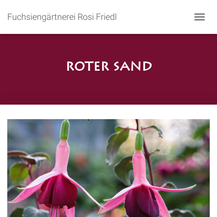
Fuchsiengärtnerei Rosi Friedl
N
A
V
I
G
Roter Sand
A
T
I
O
N
U
M
S
C
H
A
L
T
E
N