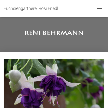
Fuchsiengärtnerei Rosi Friedl
N
A
V
I
G
Reni Behrmann
A
T
I
O
N
U
M
S
C
H
A
L
T
E
N