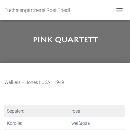
Fuchsiengärtnerei Rosi Friedl
N
A
V
I
G
Pink Quartett
A
T
I
O
N
U
M
S
Walkers + Jones | USA | 1949
C
H
A
L
T
Sepalen:
rosa
E
N
Korolle:
weißrosa