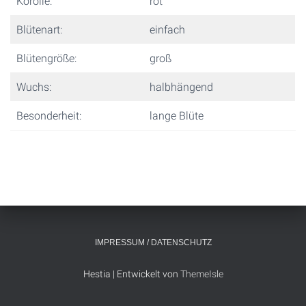
Korolle:
rot
Blütenart:
einfach
Blütengröße:
groß
Wuchs:
halbhängend
Besonderheit:
lange Blüte
IMPRESSUM / DATENSCHUTZ
Hestia | Entwickelt von
ThemeIsle