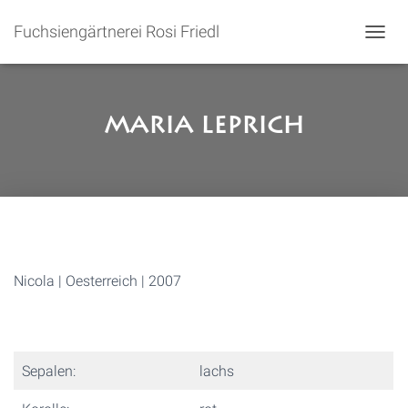
Fuchsiengärtnerei Rosi Friedl
N
A
V
I
G
Maria Leprich
A
T
I
O
N
U
M
S
C
Nicola | Oesterreich | 2007
H
A
L
T
E
Sepalen:
lachs
N