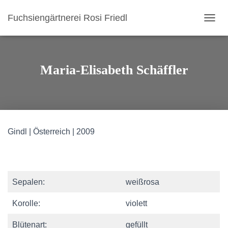
Fuchsiengärtnerei Rosi Friedl
N
A
V
I
G
Maria-Elisabeth Schäffler
A
T
I
O
N
U
Gindl | Österreich | 2009
M
S
C
H
A
L
Sepalen:
weißrosa
T
E
Korolle:
violett
N
Blütenart:
gefüllt