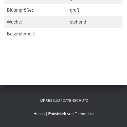
Blütengröße:
groß
Wuchs:
stehend
Besonderheit:
–
IMPRESSUM / DATENSCHUTZ
Hestia | Entwickelt von
ThemeIsle