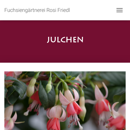
Fuchsiengärtnerei Rosi Friedl
N
A
V
I
G
Julchen
A
T
I
O
N
U
M
S
C
H
A
L
T
E
N