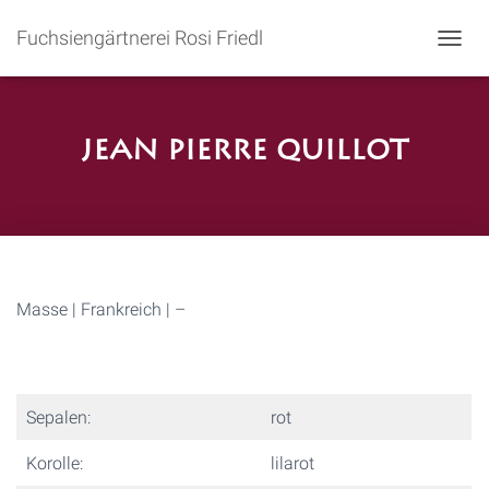
Fuchsiengärtnerei Rosi Friedl
N
A
V
I
G
Jean Pierre Quillot
A
T
I
O
N
U
M
S
Masse | Frankreich | –
C
H
A
L
T
Sepalen:
rot
E
N
Korolle:
lilarot