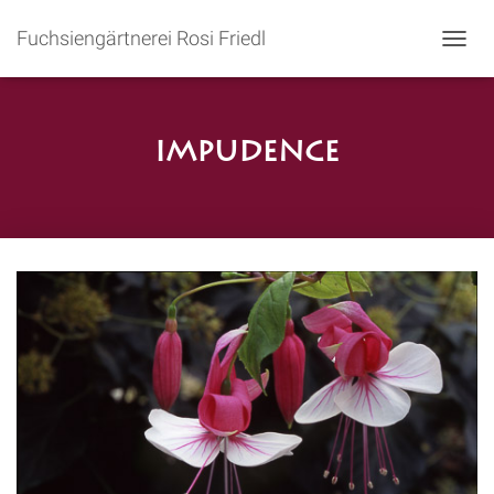
Fuchsiengärtnerei Rosi Friedl
N
A
V
I
G
Impudence
A
T
I
O
N
U
M
S
C
H
A
L
T
E
N