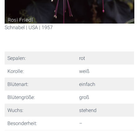
Schnabel | USA | 1957
Sepalen:
rot
Korolle:
weiß
Blütenart:
einfach
Blütengröße:
groß
Wuchs:
stehend
Besonderheit:
–