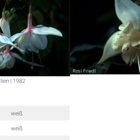
lien | 1982
weiß
weiß