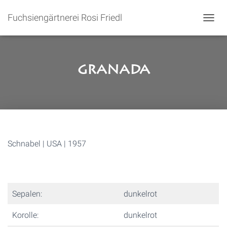
Fuchsiengärtnerei Rosi Friedl
N
A
V
I
G
Granada
A
T
I
O
N
U
M
S
Schnabel | USA | 1957
C
H
A
L
T
Sepalen:
dunkelrot
E
N
Korolle:
dunkelrot