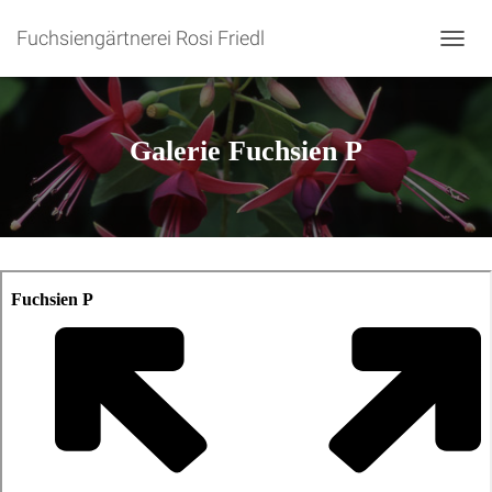
Fuchsiengärtnerei Rosi Friedl
N
A
V
I
G
Galerie Fuchsien P
A
T
I
O
N
U
M
S
C
H
A
L
T
E
N