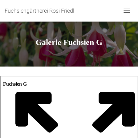
Fuchsiengärtnerei Rosi Friedl
N
A
V
I
G
Galerie Fuchsien G
A
T
I
O
N
U
M
S
C
H
A
L
T
E
N