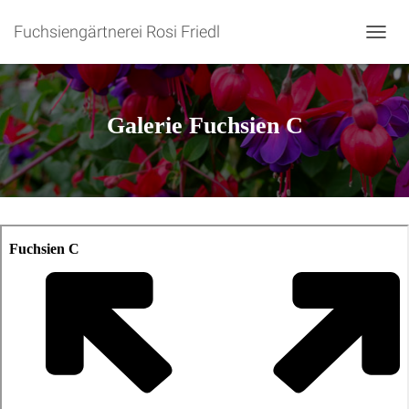
Fuchsiengärtnerei Rosi Friedl
N
A
V
I
G
Galerie Fuchsien C
A
T
I
O
N
U
M
S
C
H
A
L
T
E
N