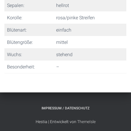
Sepalen:
hellrot
Korolle:
rosa/pinke Streifen
Blütenart:
einfach
Blütengröße:
mittel
Wuchs:
stehend
Besonderheit:
–
IMPRESSUM / DATENSCHUTZ
Hestia | Entwickelt von
ThemeIsle