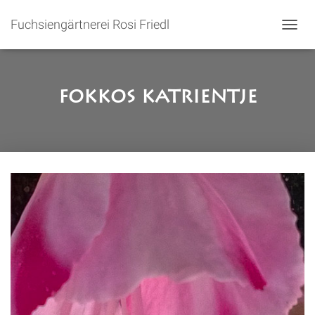
Fuchsiengärtnerei Rosi Friedl
N
A
V
I
G
Fokkos Katrientje
A
T
I
O
N
U
M
S
C
H
A
L
T
E
N