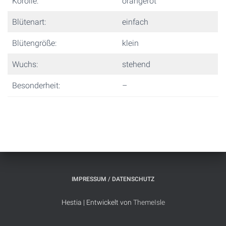
Korolle:
orangerot
Blütenart:
einfach
Blütengröße:
klein
Wuchs:
stehend
Besonderheit:
–
IMPRESSUM / DATENSCHUTZ
Hestia | Entwickelt von
ThemeIsle