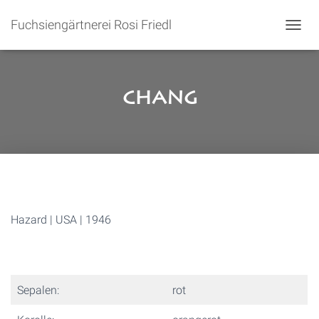
Fuchsiengärtnerei Rosi Friedl
N
A
V
I
G
Chang
A
T
I
O
N
U
M
S
C
Hazard | USA | 1946
H
A
L
T
E
Sepalen:
rot
N