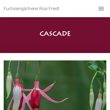
Fuchsiengärtnerei Rosi Friedl
N
A
V
I
G
Cascade
A
T
I
O
N
U
M
S
C
H
A
L
T
E
N