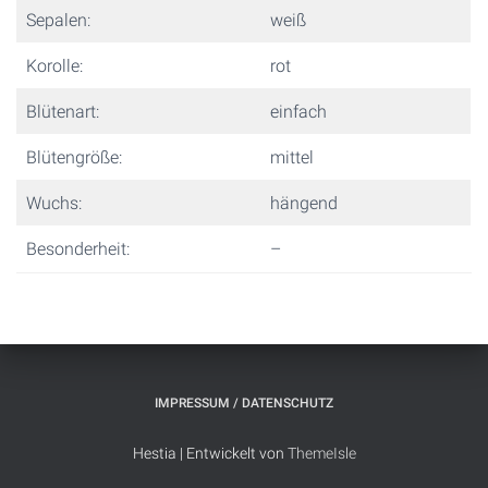
Sepalen:
weiß
Korolle:
rot
Blütenart:
einfach
Blütengröße:
mittel
Wuchs:
hängend
Besonderheit:
–
IMPRESSUM / DATENSCHUTZ
Hestia | Entwickelt von
ThemeIsle