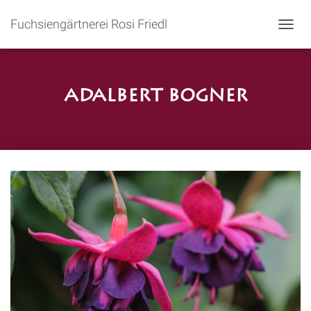
Fuchsiengärtnerei Rosi Friedl
N
A
V
I
G
Adalbert Bogner
A
T
I
O
N
U
M
S
C
H
A
L
T
E
N